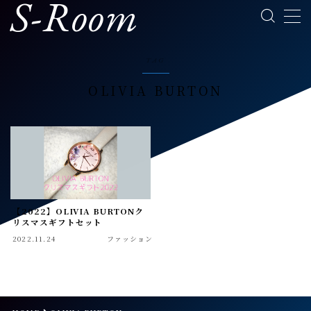
S-Room
MENU
TAG
OLIVIA BURTON
ホーム
プロフィール
腕時計
【2022】OLIVIA BURTONク
メンズスキンケア
リスマスギフトセット
2022.11.24
ファッション
お問い合わせフォーム